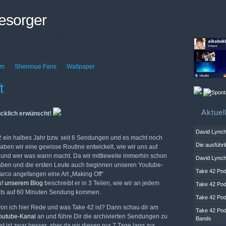
esorger
me, gute Musik und guter Sport – was will man mehr?
um
Shenmue Fans
Wallpaper
t
Aktuel
cklich erwünscht!
David Lync
 42 ein halbes Jahr bzw. seit 6 Sendungen und es macht noch
Die ausführl
aben wir eine gewisse Routine entwickelt, wie wir uns auf
 und wer was wann macht. Da wir mittleweile immerhin schon
David Lynch
aben und die ersten Leute auch beginnen unseren Youtube-
Take 42 Pod
arco angefangen eine Art „Making Off“
uf
unserem Blog
beschreibt er in 3 Teilen, wie wir an jedem
Take 42 Pod
ats auf 60 Minuten Sendung kommen.
Take 42 Pod
on ich hier Rede und was Take 42 ist? Dann schau dir am
Take 42 Pod
outube-Kanal
an und führe Dir die archivierten Sendungen zu
Bands
 ist zwar besser, aber da wir diesen nur 7 Tage lang zur