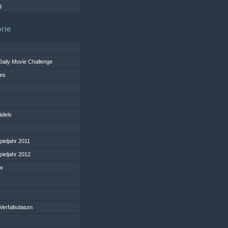
g
rie
 Daily Movie Challenge
ges
ädels
ieljahr 2011
ieljahr 2012
w
Verfallsdatum