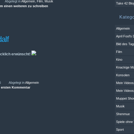
Abgelegt in
Allgemein
,
Film
,
Musik
Take 42 Blo
um einen weiteren zu schreiben
Katego
Allgemein
April Fool's
alf
Bild des Ta
Film
cklich erwünscht!
Kino
Knackige M
Konsolen
6
Abgelegt in
Allgemein
Mein Videosp
en ersten Kommentar
Mein Videosp
Muppet Sho
Musik
Shenmue
Spiele ohne 
Sport