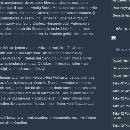
justcarmen.
mir angefangen, da es seine Idee war, aber es macht uns
üben damit auch ein wenig Social Media und schauen mal wie
Role Playi
enen Mitteln und einem extrem Randthema werden können 😉
Genesis Ap
Soundtracks aus Film und Fernsehen, aber es wird auch
em Eurovision Song Contest, Hörspiele oder Videospiele
Wallp
duzieren wir die Sendung in erster Linie für uns – non
es dem einen oder anderen da draußen gefällt, ist es um so
 hör‘ an jedem vierten Mittwoch von 20 – 21 Uhr den
Neue E
unk
und les‘ auf
Facebook
,
Twitter
und unserem
Blog
alles verzapfen. Neben der Sendung und den Infos sind wir
David Lync
zwischendurch ein paar Outtakes mit euch zu teilen – wer
Die ausführl
folgt, verpasst auch nichts 😉
David Lynch
hinaus auch ein (gut verstecktes) Podcastangebot, über das
ach Ausstrahlung zu hören ist. Den Link werden wir immer
Take 42 Pod
ekannt geben. Und für alle, die es dann noch immer verpasst
Take 42 wir
 abgewandelter Form auch auf
Youtube
. Das ist dann so eine
die Sendungen als Playlist ablegen, unseren Moderation
Take 42 Pod
hoffen die passenden Tracks in den Tiefen von Youtube auch
Take 42 Pod
Take 42 Pod
al! Einschalten, vorbeisurfen, mitkommentieren… wir freuen
Bands
uf allen Kanälen.
Take 42 Pod