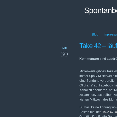
Spontanb
Gute Games, gute Fil
Blog
Impress
Take 42 – läuf
MAI
30
Kommentare sind ausdrü
Mittlerweile gibt es Take
immer Spaß. Mittlerweile h
eine Sendung vorbereiten
69 „Fans“ auf Facebook h
Kanal zu abonieren, hat M
zusammenzuschreiben. A
vierten Mittwoch des Mon
Du hast keine Ahnung wov
Besten mal den
Take 42 Y
Gemüte. Der Radio-Podcast