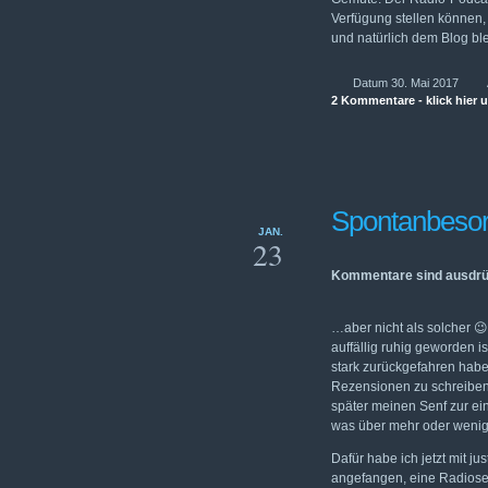
Verfügung stellen können, 
und natürlich dem Blog bl
Datum 30. Mai 2017
2 Kommentare - klick hier 
Spontanbesor
JAN.
23
Kommentare sind ausdrü
…aber nicht als solcher 😉
auffällig ruhig geworden i
stark zurückgefahren habe
Rezensionen zu schreiben.
später meinen Senf zur e
was über mehr oder wenige
Dafür habe ich jetzt mit 
angefangen, eine Radiose