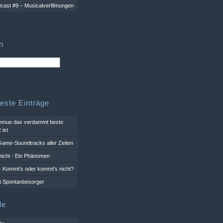
cast #9 – Musicalverfilmungen
n
teste Einträge
mue das verdammt beste
ist
Game-Soundtracks aller Zeiten
nicht - Ein Phänomen
 Kommt's oder kommt's nicht?
t Spontanbesorger
de