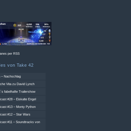
les von Take 42
h – Nachschlag
iche Vita zu David Lynch
´s fabelhafte Trailershow
cast #28 – Eiskalte Engel
cast #13 – Monty Python
cast #12 – Star Wars
cast #11 – Soundtracks von