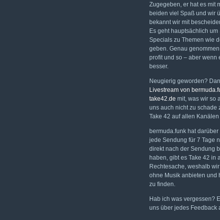
Zugegeben, er hat es mit 
beiden viel Spaß und wir 
bekannt wir mit bescheid
Es geht hauptsächlich um 
Specials zu Themen wie d
geben. Genau genommen pro
profit und so – aber wenn 
besser.
Neugierig geworden? Dann
Livestream von bermuda.f
take42.de
mit, was wir so 
uns auch nicht zu schade 
Take 42 auf allen Kanälen 
bermuda.funk hat darüber 
jede Sendung für 7 Tage n
direkt nach der Sendung b
haben, gibt es Take 42 in
Rechtesache, weshalb wir 
ohne Musik anbieten und 
zu finden.
Hab ich was vergessen? Eg
uns über jedes Feedback a