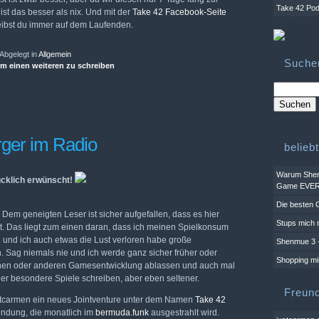
Take 42 Pod
ist das besser als nix. Und mit der
Take 42 Facebook-Seite
eibst du immer auf dem Laufenden.
Abgelegt in
Allgemein
Suche
um einen weiteren zu schreiben
ger im Radio
belieb
Warum Shen
cklich erwünscht!
Game EVER 
Die besten 
 Dem geneigten Leser ist sicher aufgefallen, dass es hier
Stups mich 
st. Das liegt zum einen daran, dass ich meinen Spielkonsum
 und ich auch etwas die Lust verloren habe große
Shenmue 3 -
 Sag niemals nie und ich werde ganz sicher früher oder
Shopping mi
inen oder anderen Gamesentwicklung ablassen und auch mal
r besondere Spiele schreiben, aber eben seltener.
Freun
justcarmen ein neues Jointventure unter dem Namen
Take 42
ndung, die monatlich im
bermuda.funk
ausgestrahlt wird.