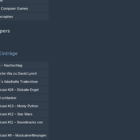
de
ng Computer Games
ocraphex
apers
inträge
h – Nachschlag
iche Vita zu David Lynch
´s fabelhafte Trailershow
cast #28 – Eiskalte Engel
d schlanker
cast #13 – Monty Python
cast #12 – Star Wars
cast #11 – Soundtracks von
cast #9 – Musicalverfilmungen