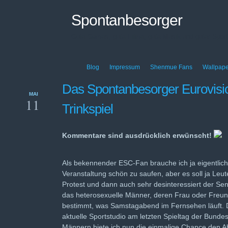
Spontanbesorger
Gute Games, gute Filme, gute Musik und guter Sport
Blog
Impressum
Shenmue Fans
Wallpape
Das Spontanbesorger Eurovis
MAI
11
Trinkspiel
Kommentare sind ausdrücklich erwünscht!
Als bekennender ESC-Fan brauche ich ja eigentlich
Veranstaltung schön zu saufen, aber es soll ja Leut
Protest und dann auch sehr desinteressiert der Sen
das heterosexuelle Männer, deren Frau oder Freund
bestimmt, was Samstagabend im Fernsehen läuft. 
aktuelle Sportstudio am letzten Spieltag der Bunde
Männern biete ich nun die einmalige Chance den 