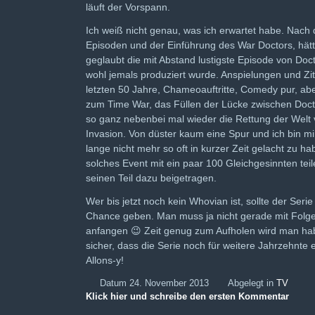
läuft der Vorspann.
Ich weiß nicht genau, was ich erwartet habe. Nach 
Episoden und der Einführung des War Doctors, hätte
geglaubt die mit Abstand lustigste Episode von Doc
wohl jemals produziert wurde. Anspielungen und Zit
letzten 50 Jahre, Chameoauftritte, Comedy pur, abe
zum Time War, das Füllen der Lücke zwischen Doc
so ganz nebenbei mal wieder die Rettung der Welt 
Invasion. Von düster kaum eine Spur und ich bin mi
lange nicht mehr so oft in kurzer Zeit gelacht zu h
solches Event mit ein paar 100 Gleichgesinnten teil
seinen Teil dazu beigetragen.
Wer bis jetzt noch kein Whovian ist, sollte der Serie
Chance geben. Man muss ja nicht gerade mit Folge
anfangen 😉 Zeit genug zum Aufholen wird man hab
sicher, dass die Serie noch für weitere Jahrzehnte e
Allons-y!
Datum 24. November 2013
Abgelegt in
TV
Klick hier und schreibe den ersten Kommentar