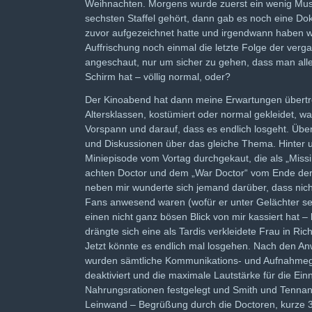
Weihnachten. Morgens wurde zuerst ein wenig Musi
sechsten Staffel gehört, dann gab es noch eine Do
zuvor aufgezeichnet hatte und irgendwann haben wi
Auffrischung noch einmal die letzte Folge der verg
angeschaut, nur um sicher zu gehen, dass man all
Schirm hat – völlig normal, oder?
Der Kinoabend hat dann meine Erwartungen übertro
Altersklassen, kostümiert oder normal gekleidet, wa
Vorspann und darauf, dass es endlich losgeht. Übe
und Diskussionen über das gleiche Thema. Hinter u
Miniepisode vom Vortag durchgekaut, die als „Miss
achten Doctor und dem „War Doctor“ vom Ende der 
neben mir wunderte sich jemand darüber, dass nicht
Fans anwesend waren (wofür er unter Gelächter se
einen nicht ganz bösen Blick von mir kassiert hat –
drängte sich eine als Tardis verkleidete Frau in Rich
Jetzt könnte es endlich mal losgehen. Nach den A
wurden sämtliche Kommunikations- und Aufnahmeg
deaktiviert und die maximale Lautstärke für die Ei
Nahrungsrationen festgelegt und Smith und Tenna
Leinwand – Begrüßung durch die Doctoren, kurze 3