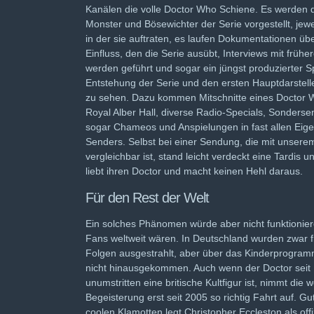
Kanälen die volle Doctor Who Schiene. Es werden d
Monster und Bösewichter der Serie vorgestellt, jewe
in der sie auftraten, es laufen Dokumentationen übe
Einfluss, den die Serie ausübt, Interviews mit frühe
werden geführt und sogar ein jüngst produzierter Sp
Entstehung der Serie und den ersten Hauptdarstelle
zu sehen. Dazu kommen Mitschnitte eines Doctor 
Royal Alber Hall, diverse Radio-Specials, Sonders
sogar Chameos und Anspielungen in fast allen Eig
Senders. Selbst bei einer Sendung, die mit unsere
vergleichbar ist, stand leicht verdeckt eine Tardis u
liebt ihren Doctor und macht keinen Hehl daraus.
Für den Rest der Welt
Ein solches Phänomen würde aber nicht funktionier
Fans weltweit wären. In Deutschland wurden zwar 
Folgen ausgestrahlt, aber über das Kinderprogramm
nicht hinausgekommen. Auch wenn der Doctor seit 
unumstritten eine britische Kultfigur ist, nimmt die
Begeisterung erst seit 2005 so richtig Fahrt auf. 
coolen Klamotten legt Christopher Eccleston als offi