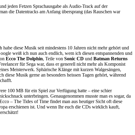
 und jeden Fetzen Sprachausgabe als Audio-Track auf der
rn man die Datentracks am Anfang übersprang (das Rauschen war
ch habe diese Musik seit mindestens 10 Jahren nicht mehr gehört und
 Google weiß ich nun auch endlich, wem ich diesen entspannenden und
von
Ecco The Dolphin
, Teile von
Sonic CD
und
Batman Returns
reelancer für Sega war, dass er generell nicht mehr als Komponist
n kleines Meisterwerk. Sphärische Klänge mit kurzen Walgesängen,
 ich diese Musik gerne an besonders heissen Tagen gehört, während
chafft.
e 100 MB für ein Spiel zur Verfügung hatte – eine schier
Schnickschnack unterbringen. Genaugenommen musste man es sogar, da
 Ecco – The Tides of Time findet man aus heutiger Sicht oft diese
opa erschienen ist. Und wenn Ihr euch die CDs wirklich kauft,
erschätzt!