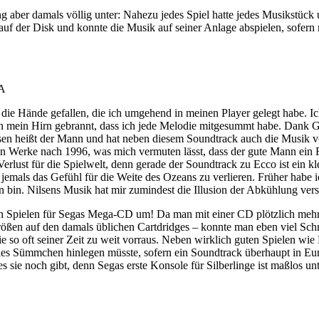
 aber damals völlig unter: Nahezu jedes Spiel hatte jedes Musikstück
 auf der Disk und konnte die Musik auf seiner Anlage abspielen, sofe
1A
 die Hände gefallen, die ich umgehend in meinen Player gelegt habe. I
 in mein Hirn gebrannt, dass ich jede Melodie mitgesummt habe. Dank
ilsen heißt der Mann und hat neben diesem Soundtrack auch die Musik 
en Werke nach 1996, was mich vermuten lässt, dass der gute Mann ein F
r Verlust für die Spielwelt, denn gerade der Soundtrack zu Ecco ist ei
 jemals das Gefühl für die Weite des Ozeans zu verlieren. Früher habe
n bin. Nilsens Musik hat mir zumindest die Illusion der Abkühlung vers
 Spielen für Segas Mega-CD um! Da man mit einer CD plötzlich mehrer
eigrößen auf den damals üblichen Cartdridges – konnte man eben viel 
ie so oft seiner Zeit zu weit vorraus. Neben wirklich guten Spielen wie
les Sümmchen hinlegen müsste, sofern ein Soundtrack überhaupt in Eur
ie noch gibt, denn Segas erste Konsole für Silberlinge ist maßlos unt