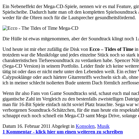
Ein Nebeneffekt der Mega-CD-Spiele, nennen wir es mal Feature, ging
Spielscheibe. Dadurch hatte man oft den kompletten Spielsoundtrack
weder für die Ohren noch für die Lautsprecher gesundheitsfördernd.
Die Hülle ist etwas mitgenommen, aber der Soundtrack klingt noch 
Und heute ist mir eher zufällig die Disk von
Ecco – Tides of Time
in
trotzdem war die Musikfolge und jedes einzelne Stück noch so stark
charakteristischen Tiefseesoundtrack zu verdanken habe. Spencer N
(Sega-CD Version) in seinem Portfolio. Leider finde ich keine weiter
tätig ist oder dass er nicht mehr unter den Lebenden weilt. Ein echte
Calypsoklänge oder auch härtere Gitarrenriffs wechseln sich ab, ohne
ich in meiner schlecht isolierten Bude unterm Dach förmlich zerflosse
Wenn ihr also Fans von Game Soundtracks seid, schaut euch mal nach
gigantische Zahl im Vergleich zu den bestenfalls zweistelligen Dat
man für 16-Bit Spiele einfach nicht soviel Platz brauchte. Sega war w
verborgenen Soundtrack-Schätzchen, für die man heute ein respektab
schnappt euch noch schnell ein Mega-CD samt Mega Drive, solange es s
Datum 16. Februar 2011
Abgelegt in
Konsolen
,
Musik
1 Kommentar - klick hier um einen weiteren zu schreiben